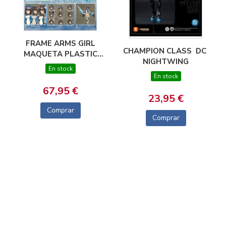
FRAME ARMS GIRL
CHAMPION CLASS  DC 
MAQUETA PLASTIC
NIGHTWING
MODEL KIT STYLET
En stock
SWIMSUIT BLUE
En stock
IMPULSE COLOR VER.
67,95 €
16 CM
23,95 €
Comprar
Comprar