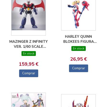
HARLEY QUINN
MAZINGER Z INFINITY
BLOKEES FIGURA
VER. 1/60 SCALE
CHAMPION CLASS DC
En stock
MODEL BANDAI
04
En stock
NAMCO
26,95 €
159,95 €
Comprar
Comprar