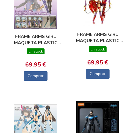
FRAME ARMS GIRL
FRAME ARMS GIRL
MAQUETA PLASTIC
MAQUETA PLASTIC
MODEL KIT
MODEL KIT
En stock
En stock
HRESVELGR = RUFUS
HRESVELGR QIPAO
(AGITO) 15 CM
VER. 17 CM
69,95 €
69,95 €
Comprar
Comprar